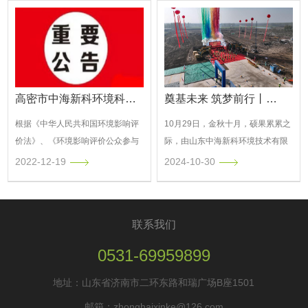
高密市中海新科环境科技有限公司市生活垃圾无害化处理厂扩建及周家屯生物质能发电项目配套工程第一次公众参与公告
奠基未来 筑梦前行丨热烈祝贺山东中海新科环境投资建设高密市飞灰填埋场BOT项目开工奠基仪式圆满举行
根据《中华人民共和国环境影响评
10月29日，金秋十月，硕果累累之
价法》、《环境影响评价公众参与
际，由山东中海新科环境技术有限
办法》（生态环境部令 第4号）等
公司投资建设的高密市生活垃圾处
2022-12-19
2024-10-30
相关规定，现将“高密市中海新科环
理场扩建及焚烧发电配套工程（飞
境科技有限公司市生活垃圾无害化
灰填埋场）BOT项目，在高密市密
处理厂扩建及周家屯生物质能发电
水街道项目现场隆重举行。该项目
联系我们
项目配套工程”有...
作为山东省内首...
0531-69959899
地址：山东省济南市二环东路和瑞广场B座1501
邮箱：zhonghaixinke@126.com