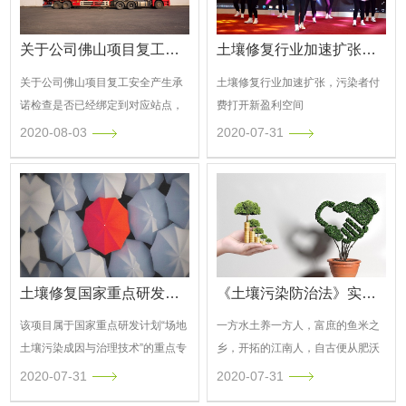
关于公司佛山项目复工安全产生承诺
土壤修复行业加速扩张，污染者付费打开新盈利空间
关于公司佛山项目复工安全产生承
土壤修复行业加速扩张，污染者付
诺检查是否已经绑定到对应站点，
费打开新盈利空间
若确认已绑定，请尝试重载Web服
2020-08-03
2020-07-31
务；
土壤修复国家重点研发专项获批立项
《土壤污染防治法》实施倒计时
该项目属于国家重点研发计划“场地
一方水土养一方人，富庶的鱼米之
土壤污染成因与治理技术”的重点专
乡，开拓的江南人，自古便从肥沃
项
的土地中获取丰收的谷物、蓬勃的
2020-07-31
2020-07-31
产业。