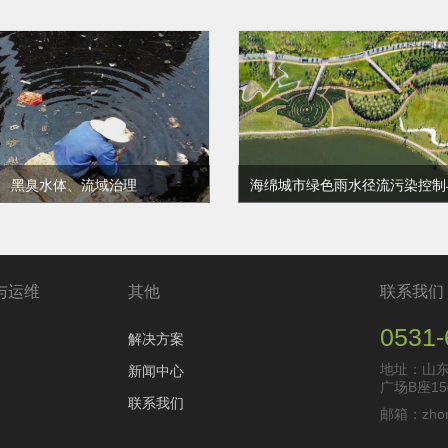
黑臭水体、流域治理
体黑臭、富营养化和藻华频发
海绵城市绿色雨水径流污染
为我国水环境的突出问题，在
收利用技术
区的河道的黑臭化已经成为水
文明建设中最为棘手的问题。
查看更多
查看更多
与运维
其他
联系我们
0531-
解决方案
地址：山
新闻中心
广场B座15
联系我们
邮箱：zhong