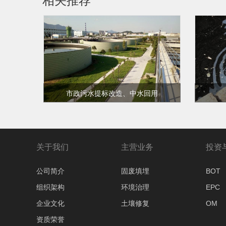
相关推荐
市政污水提标改造、中水回用
市政污水提标改造基本介绍随着我国
河湖水
城市化进程及工业的加速发展，环保
已经成
问题，特别是城市污水处理已成为各
城镇地
国研究的热点。然而随着大量的生活
生态
查看更多
关于我们
主营业务
投资
与工业污水流入江河、湖泊或地下水
中，给水体造成严重污染，对渔业用
公司简介
固废填埋
BOT
水、生活...
组织架构
环境治理
EPC
企业文化
土壤修复
OM
资质荣誉