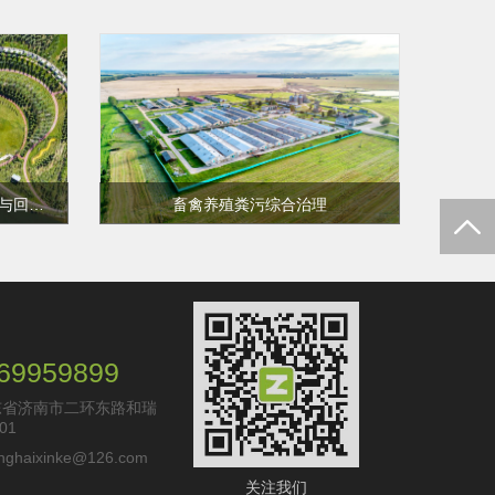
海绵城市绿色雨水径流污染控制与回收利用技术
畜禽养殖粪污综合治理
控制与回
随着畜禽养殖规模化养殖的发展，虽
然很大程度上增加了养殖企业（户）
的经济收入，促进了畜牧养殖产业发
展。但每天产生的大量粪污如果不经
查看更多
处理直接排放，将会对生态环境造成
严重危害，同时还会威胁到人类生命
69959899
健康和养殖产业健康可持续发展。提
东省济南市二环东路和瑞
高畜禽养殖废物的处理效率，积极实
01
施资源化利用，对转变养殖模式，提
高养殖效益，减少废物污染，减少动
haixinke@126.com
物疫病传播都有着很大帮助。中海新
关注我们